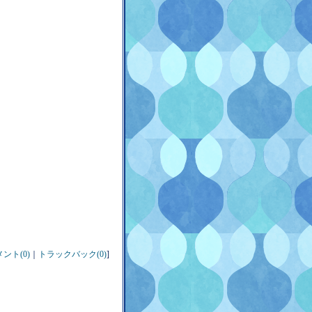
ント(0)
｜
トラックバック(0)
]