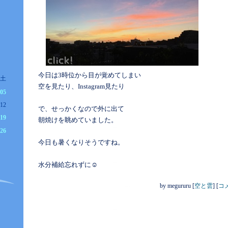
今日は3時位から目が覚めてしまい
土
空を見たり、Instagram見たり
05
12
で、せっかくなので外に出て
19
朝焼けを眺めていました。
26
今日も暑くなりそうですね。
水分補給忘れずに☺️
by
megururu
[
空と雲
]
[
コメ