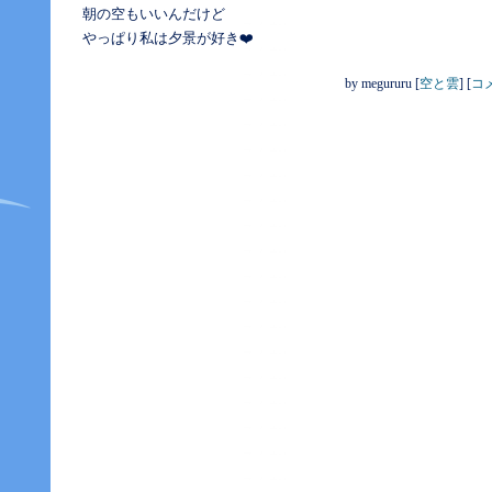
朝の空もいいんだけど
やっぱり私は夕景が好き❤️
by
megururu
[
空と雲
]
[
コメ