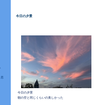
今日の夕景
―
い
と思
今日の夕景
朝の空と同じくらいの美しかった