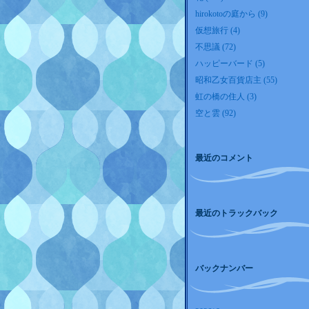
hirokotoの庭から (9)
仮想旅行 (4)
不思議 (72)
ハッピーバード (5)
昭和乙女百貨店主 (55)
虹の橋の住人 (3)
空と雲 (92)
最近のコメント
最近のトラックバック
バックナンバー