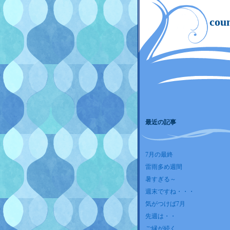
co
最近の記事
7月の最終
雷雨多め週間
暑すぎる～
週末ですね・・・
気がつけば7月
先週は・・
ご縁が続く