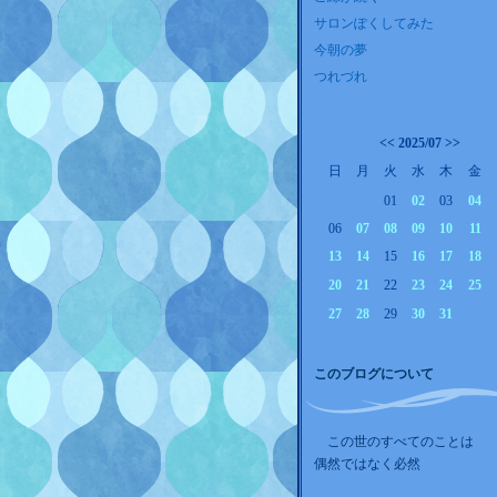
サロンぽくしてみた
今朝の夢
つれづれ
<<
2025/07
>>
日
月
火
水
木
金
01
02
03
04
06
07
08
09
10
11
13
14
15
16
17
18
20
21
22
23
24
25
27
28
29
30
31
このブログについて
この世のすべてのことは
偶然ではなく必然