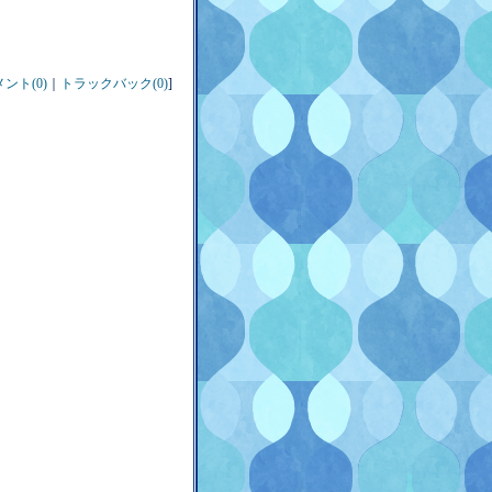
ント(0)
｜
トラックバック(0)
]