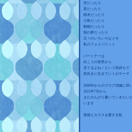
空だったり
星だったり
樹木だったり
小鳥だったり
動物だったり
朝の夢だったり
日々のいろいろなメモ
私のフェイバリット
パートナーは
向こうの世界から
見てるよね！という気持ちで
前向きに生きていくがテーマ
2008年からのブログ消滅に伴
2021年7月から
またのんびり書いていきたい
います
黒猫とカラスを愛する私