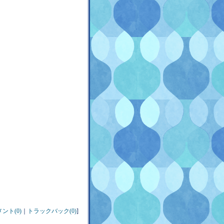
ント(0)
｜
トラックバック(0)
]