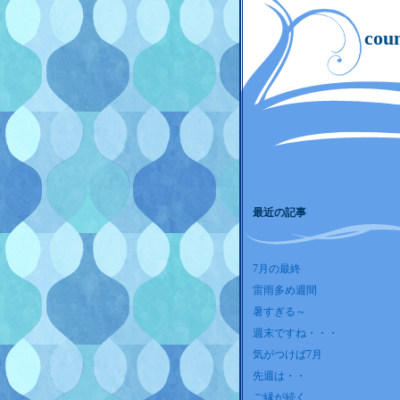
co
最近の記事
7月の最終
雷雨多め週間
暑すぎる～
週末ですね・・・
気がつけば7月
先週は・・
ご縁が続く