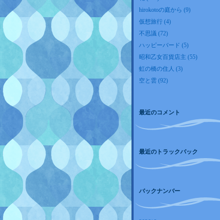
hirokotoの庭から (9)
仮想旅行 (4)
不思議 (72)
ハッピーバード (5)
昭和乙女百貨店主 (55)
虹の橋の住人 (3)
空と雲 (92)
最近のコメント
最近のトラックバック
バックナンバー