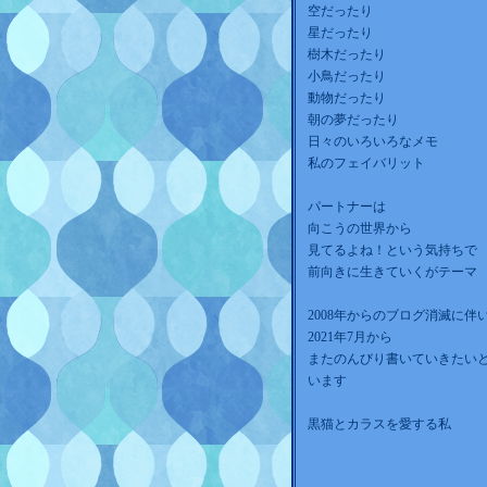
空だったり
星だったり
樹木だったり
小鳥だったり
動物だったり
朝の夢だったり
日々のいろいろなメモ
私のフェイバリット
パートナーは
向こうの世界から
見てるよね！という気持ちで
前向きに生きていくがテーマ
2008年からのブログ消滅に伴
2021年7月から
またのんびり書いていきたい
います
黒猫とカラスを愛する私