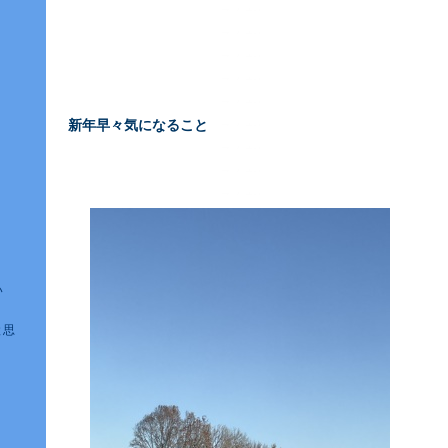
新年早々気になること
―
い
と思