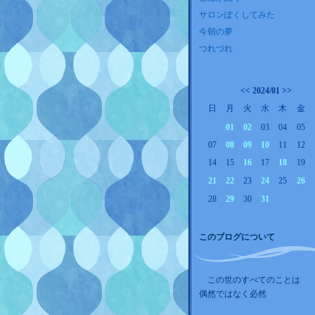
サロンぽくしてみた
今朝の夢
つれづれ
<<
2024/01
>>
日
月
火
水
木
金
01
02
03
04
05
07
08
09
10
11
12
14
15
16
17
18
19
21
22
23
24
25
26
28
29
30
31
このブログについて
この世のすべてのことは
偶然ではなく必然