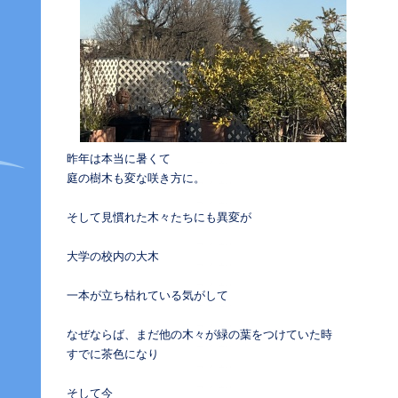
昨年は本当に暑くて
庭の樹木も変な咲き方に。
そして見慣れた木々たちにも異変が
大学の校内の大木
一本が立ち枯れている気がして
なぜならば、まだ他の木々が緑の葉をつけていた時
すでに茶色になり
そして今